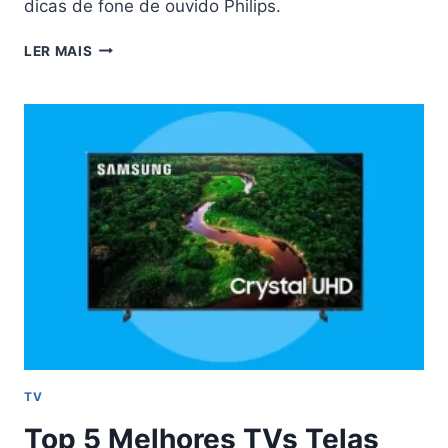
dicas de fone de ouvido Philips.
TOP
LER MAIS
5
FONE
DE
OUVIDO
PHILIPS
COM
DESCONTO
TV
Top 5 Melhores TVs Telas