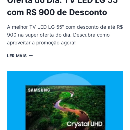
com R$ 900 de Desconto
A melhor TV LED LG 55″ com desconto de até R$
900 na super oferta do dia. Descubra como
aproveitar a promoção agora!
OFERTA
LER MAIS
DO
DIA:
TV
LED
LG
55″
COM
R$
900
DE
DESCONTO