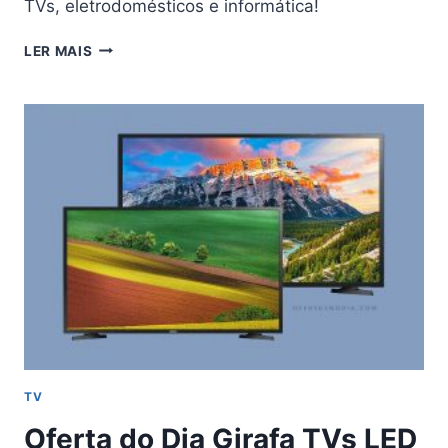
TVs, eletrodomésticos e informática!
OFERTAS
LER MAIS
PONTO
FRIO
EM
TVS,
ELETRODOMÉSTICOS
E
INFORMÁTICA
TV
Oferta do Dia Girafa TVs LED