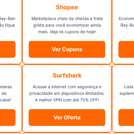
Shopee
Ray-Ban
Marketplace cheio de ofertas e frete
Econom
o fique
grátis para você economizar ainda
Ray-Ba
mais. Veja os cupons de hoje!
Ver Cupons
Surfshark
uteiras
Acesse a internet com segurança e
Lista
 de
privacidade em dispositivos ilimitados.
supleme
acabe!
A melhor VPN com até 70% OFF!
Ver Oferta