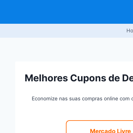
Pular
para
o
Conteúdo
H
Melhores Cupons de De
Economize nas suas compras online com o
Mercado Livre