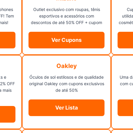
tphones
Outlet exclusivo com roupas, tênis
Cup
FF! Tem
esportivos e acessórios com
utili
mais!
descontos de até 50% OFF + cupom
cosméti
Ver Cupons
Oakley
s e
Óculos de sol estilosos e de qualidade
Uma da
12% OFF
original Oakley com cupons exclusivos
com cu
a mais
de até 50%
Ver Lista