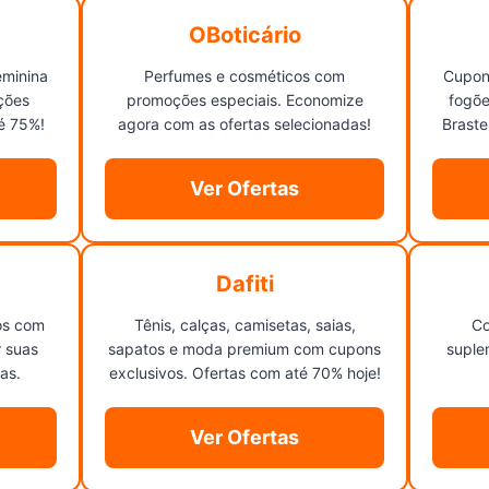
OBoticário
eminina
Perfumes e cosméticos com
Cupon
ções
promoções especiais. Economize
fogõe
é 75%!
agora com as ofertas selecionadas!
Braste
Ver Ofertas
Dafiti
os com
Tênis, calças, camisetas, saias,
Co
r suas
sapatos e moda premium com cupons
suple
as.
exclusivos. Ofertas com até 70% hoje!
Ver Ofertas