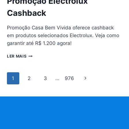
Promoção Electrolux
Cashback
Promoção Casa Bem Vivida oferece cashback
em produtos selecionados Electrolux. Veja como
garantir até R$ 1.200 agora!
10
LER MAIS
MOTIVOS
PARA
APROVEITAR
Navegação
Página
1
2
3
…
976
PROMOÇÃO
ELECTROLUX
da
Seguinte
CASHBACK
Página