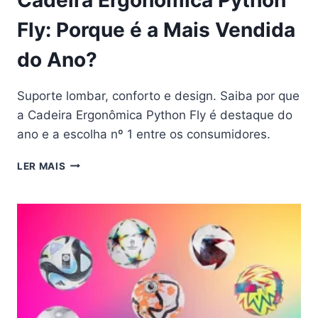
Fly: Porque é a Mais Vendida
do Ano?
Suporte lombar, conforto e design. Saiba por que
a Cadeira Ergonômica Python Fly é destaque do
ano e a escolha nº 1 entre os consumidores.
CADEIRA
LER MAIS
ERGONÔMICA
PYTHON
FLY:
PORQUE
É
A
MAIS
VENDIDA
DO
ANO?