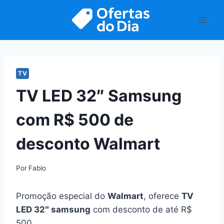
Pular
para
o
Conteúdo
TV
TV LED 32″ Samsung
com R$ 500 de
desconto Walmart
Por
Fabio
Promoção especial do
Walmart
, oferece
TV
LED 32″ samsung
com desconto de até R$
500.