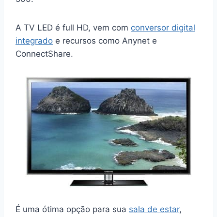
A TV LED é full HD, vem com
conversor digital
integrado
e recursos como Anynet e
ConnectShare.
É uma ótima opção para sua
sala de estar
,