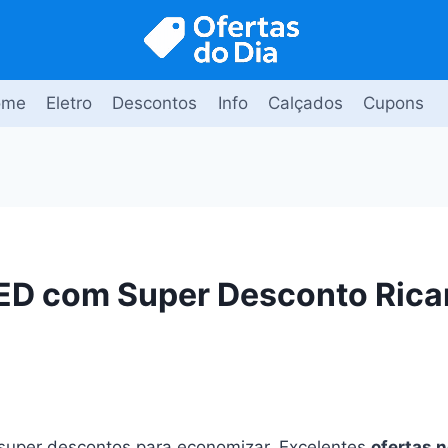
ome
Eletro
Descontos
Info
Calçados
Cupons
ED com Super Desconto Rica
uper descontos para economizar. Excelentes
ofertas n