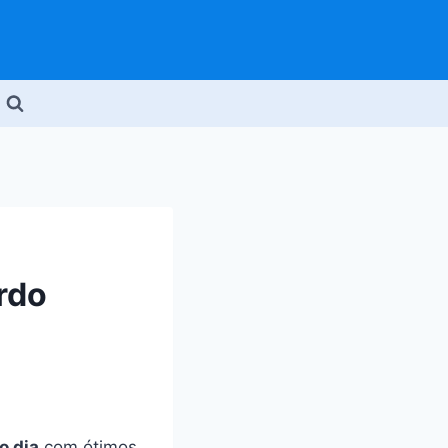
rdo
o dia
com ótimos