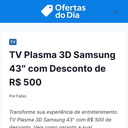
Pular
para
o
Conteúdo
TV
TV Plasma 3D Samsung
43″ com Desconto de
R$ 500
Por
Fabio
Transforme sua experiência de entretenimento.
TV Plasma 3D Samsung 43″ com R$ 500 de
desconto. Veja como garantir a sua!