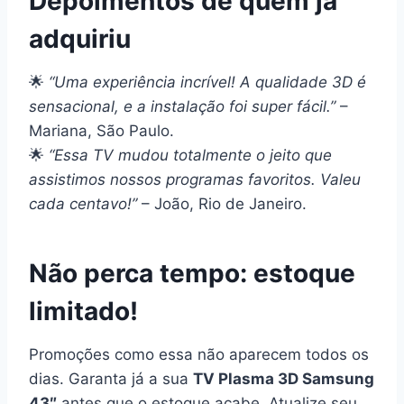
Depoimentos de quem já
adquiriu
🌟
“Uma experiência incrível! A qualidade 3D é
sensacional, e a instalação foi super fácil.”
–
Mariana, São Paulo.
🌟
“Essa TV mudou totalmente o jeito que
assistimos nossos programas favoritos. Valeu
cada centavo!”
– João, Rio de Janeiro.
Não perca tempo: estoque
limitado!
Promoções como essa não aparecem todos os
dias. Garanta já a sua
TV Plasma 3D Samsung
43″
antes que o estoque acabe. Atualize seu