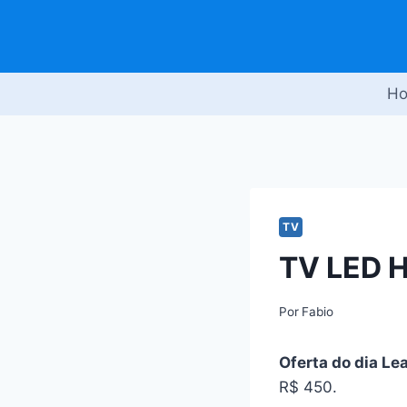
Pular
para
o
Conteúdo
H
TV
TV LED H
Por
Fabio
Oferta do dia Le
R$ 450.