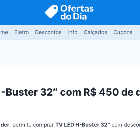
ome
Eletro
Descontos
Info
Calçados
Cupons
-Buster 32″ com R$ 450 de 
ader
, permite comprar
TV LED H-Buster 32″
com descon