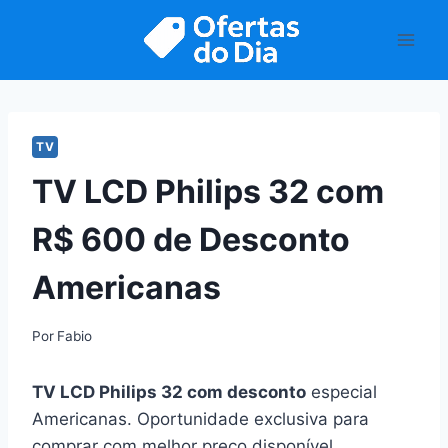
Pular
para
o
Conteúdo
TV
TV LCD Philips 32 com
R$ 600 de Desconto
Americanas
Por
Fabio
TV LCD Philips 32 com desconto
especial
Americanas. Oportunidade exclusiva para
comprar com melhor preço disponível.