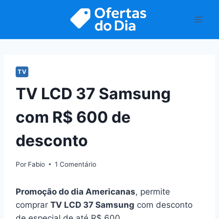
Pular
para
o
Conteúdo
TV
TV LCD 37 Samsung
com R$ 600 de
desconto
Por
Fabio
1 Comentário
Promoção do dia Americanas
, permite
comprar
TV LCD 37 Samsung
com desconto
de especial de até R$ 600.