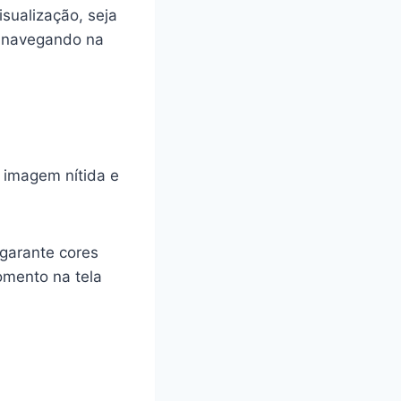
sualização, seja
o navegando na
e imagem nítida e
 garante cores
omento na tela