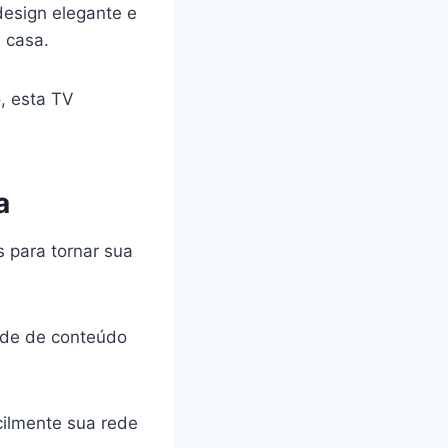
esign elegante e
 casa.
, esta TV
a
s para tornar sua
dade de conteúdo
cilmente sua rede