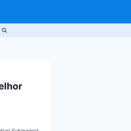
elhor
dível Submarino!