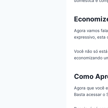
doméstica e comp
Economize 
Agora vamos fala
expressivo, esta 
Você não só est
economizando uma
Como Apro
Agora que você e
Basta acessar o S