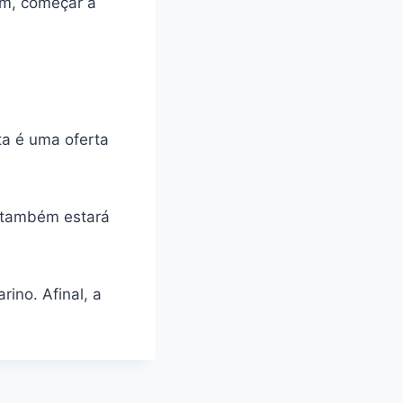
sim, começar a
a é uma oferta
s também estará
ino. Afinal, a