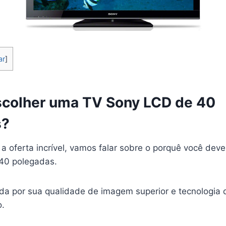
ar
]
scolher uma TV Sony LCD de 40
s?
 a oferta incrível, vamos falar sobre o porquê você dev
40 polegadas.
da por sua qualidade de imagem superior e tecnologia d
o.