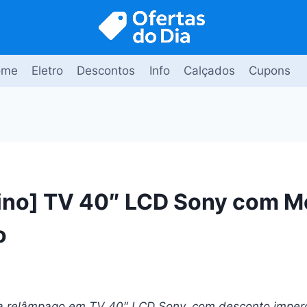
ome
Eletro
Descontos
Info
Calçados
Cupons
no] TV 40″ LCD Sony com M
o
ta relâmpago em TV 40″ LCD Sony, com desconto imper