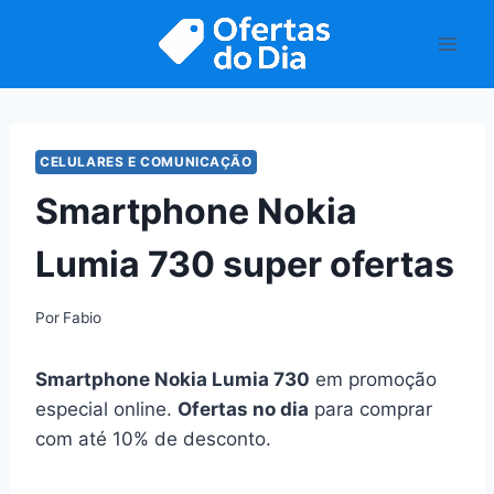
Pular
para
o
Conteúdo
CELULARES E COMUNICAÇÃO
Smartphone Nokia
Lumia 730 super ofertas
Por
Fabio
Smartphone Nokia Lumia 730
em promoção
especial online.
Ofertas no dia
para comprar
com até 10% de desconto.