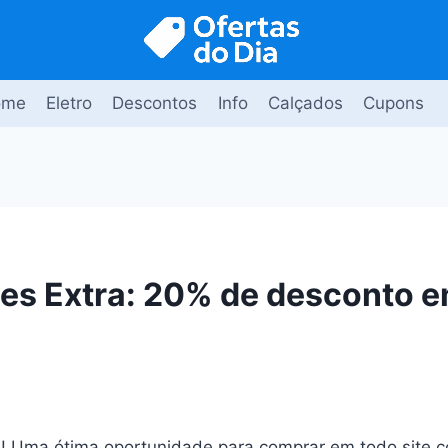
ome
Eletro
Descontos
Info
Calçados
Cupons
s Extra: 20% de desconto e
a
! Uma ótima oportunidade para comprar em todo site 