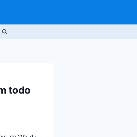
m todo
com até 20% de