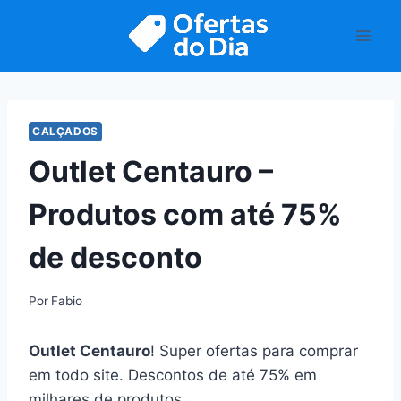
Pular
para
o
Conteúdo
CALÇADOS
Outlet Centauro –
Produtos com até 75%
de desconto
Por
Fabio
Outlet Centauro
! Super ofertas para comprar
em todo site. Descontos de até 75% em
milhares de produtos.