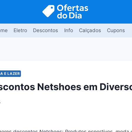
ome
Eletro
Descontos
Info
Calçados
Cupons
A E LAZER
scontos Netshoes em Divers
s
ores descontos Netshoes: Produtos esportivos, moda c