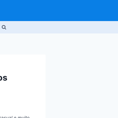
os
asual e muito