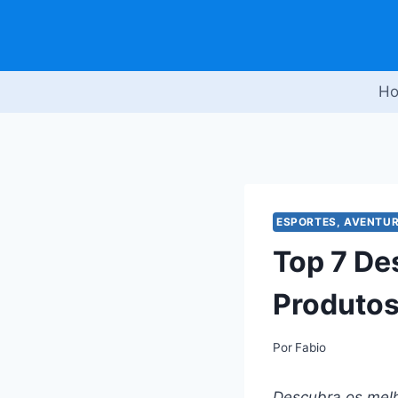
Pular
para
o
Conteúdo
H
ESPORTES, AVENTUR
Top 7 De
Produto
Por
Fabio
Descubra os melh