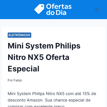
Pular
para
o
Conteúdo
ELETRÔNICOS
Mini System Philips
Nitro NX5 Oferta
Especial
Por
Fabio
Mini System Philips Nitro NX5 com até 15% de
desconto Amazon. Sua chance especial de
comprar com excelente preço.