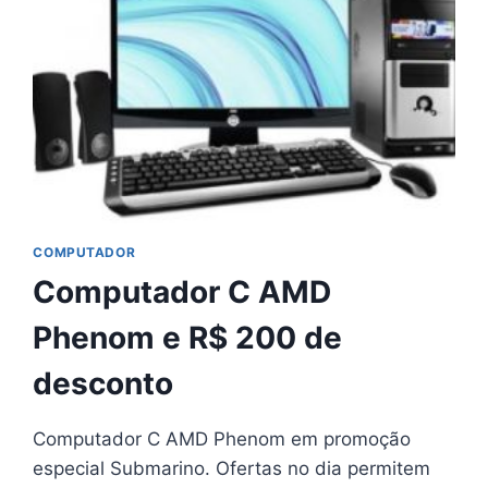
OFERTA]
COMPUTADOR
Computador C AMD
Phenom e R$ 200 de
desconto
Computador C AMD Phenom em promoção
especial Submarino. Ofertas no dia permitem