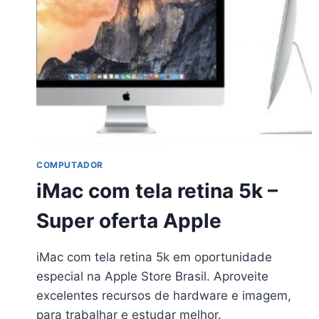
ATÉ
10%
DE
DESCONTO
COMPUTADOR
iMac com tela retina 5k –
Super oferta Apple
iMac com tela retina 5k em oportunidade
especial na Apple Store Brasil. Aproveite
excelentes recursos de hardware e imagem,
para trabalhar e estudar melhor.