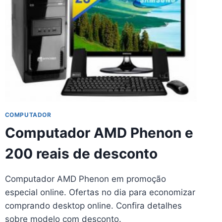
COMPUTADOR
Computador AMD Phenon e
200 reais de desconto
Computador AMD Phenon em promoção
especial online. Ofertas no dia para economizar
comprando desktop online. Confira detalhes
sobre modelo com desconto.