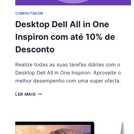
COMPUTADOR
Desktop Dell All in One
Inspiron com até 10% de
Desconto
Realize todas as suas tarefas diárias com o
Desktop Dell All in One Inspiron. Aproveite o
melhor desempenho com uma super oferta.
DESKTOP
LER MAIS
DELL
ALL
IN
ONE
INSPIRON
COM