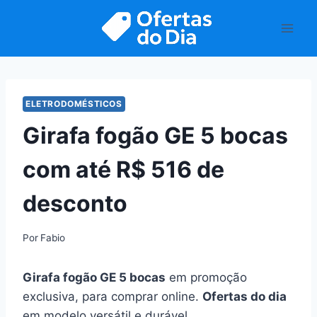
Pular
para
o
Conteúdo
ELETRODOMÉSTICOS
Girafa fogão GE 5 bocas
com até R$ 516 de
desconto
Por
Fabio
Girafa fogão GE 5 bocas
em promoção
exclusiva, para comprar online.
Ofertas do dia
em modelo versátil e durável.