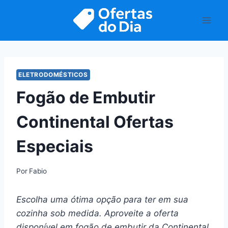
Pular
para
o
Conteúdo
ELETRODOMÉSTICOS
Fogão de Embutir
Continental Ofertas
Especiais
Por
Fabio
Escolha uma ótima opção para ter em sua
cozinha sob medida. Aproveite a oferta
disponível em fogão de embutir da Continental.