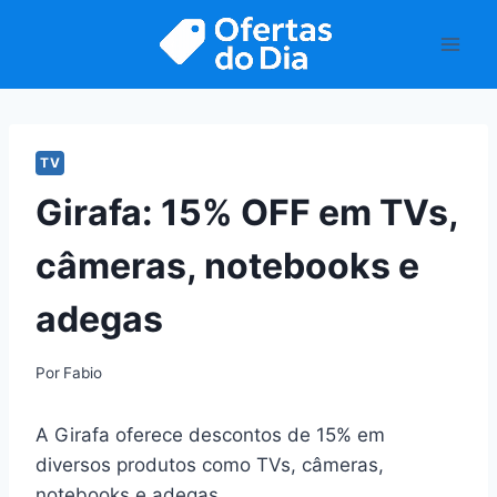
Pular
para
o
Conteúdo
TV
Girafa: 15% OFF em TVs,
câmeras, notebooks e
adegas
Por
Fabio
A Girafa oferece descontos de 15% em
diversos produtos como TVs, câmeras,
notebooks e adegas.