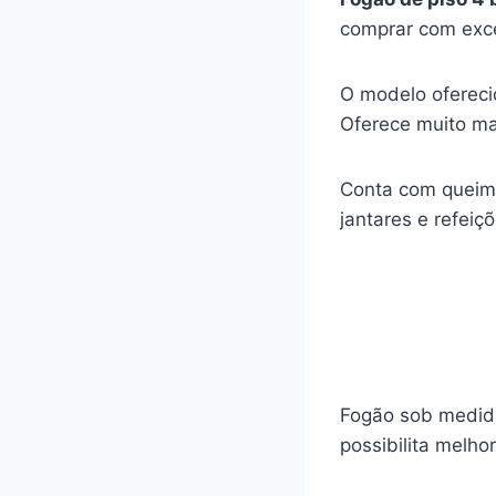
comprar com exce
O modelo oferec
Oferece muito ma
Conta com queima
jantares e refei
Fogão sob medida
possibilita melho