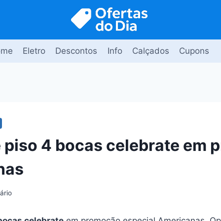
ome
Eletro
Descontos
Info
Calçados
Cupons
 piso 4 bocas celebrate em
nas
ário
bocas celebrate
em promoção especial Americanas. Op