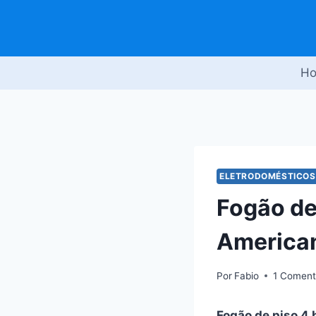
Pular
para
o
Conteúdo
H
ELETRODOMÉSTICOS
Fogão de
America
Por
Fabio
1 Coment
Fogão de piso 4 