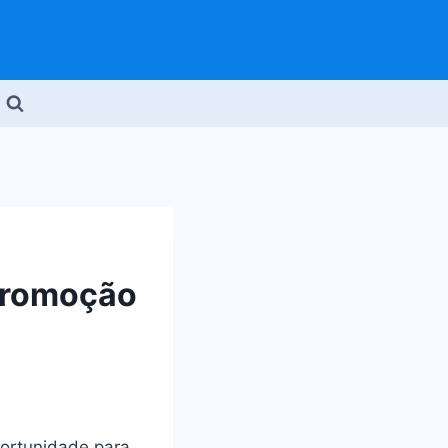
 promoção
ortunidade para