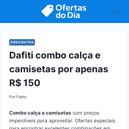
Pular
para
o
Conteúdo
DESCONTOS
Dafiti combo calça e
camisetas por apenas
R$ 150
Por
Fabio
Combo calça e camisetas
com preços
imperdíveis para aproveitar. Ofertas especiais
para encontrar excelentes combinações em