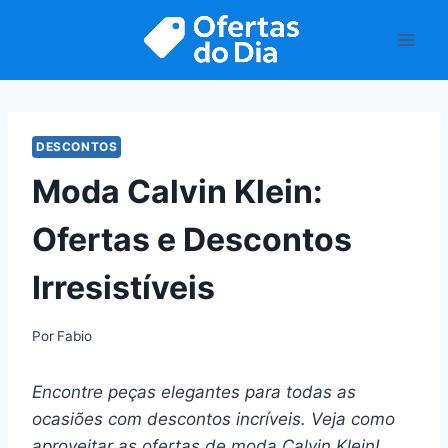
Pular
para
o
Conteúdo
DESCONTOS
Moda Calvin Klein:
Ofertas e Descontos
Irresistíveis
Por
Fabio
Encontre peças elegantes para todas as
ocasiões com descontos incríveis. Veja como
aproveitar as ofertas de moda Calvin Klein!