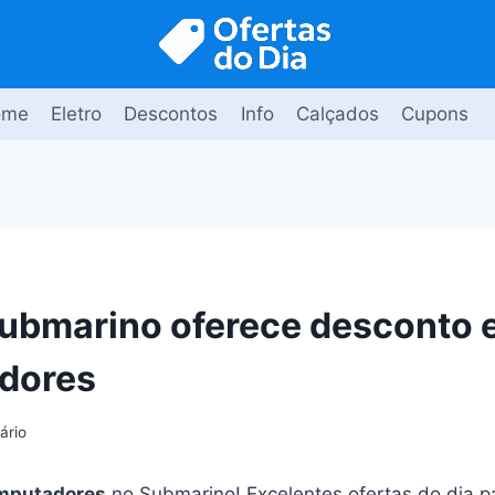
ome
Eletro
Descontos
Info
Calçados
Cupons
ubmarino oferece desconto 
dores
ário
mputadores
no Submarino! Excelentes ofertas do dia pa