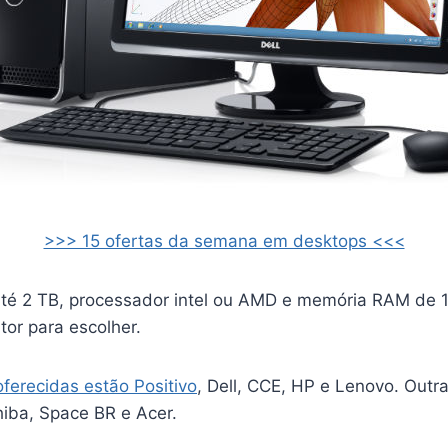
>>> 15 ofertas da semana em desktops <<<
té 2 TB, processador intel ou AMD e memória RAM de 
or para escolher.
oferecidas estão Positivo
, Dell, CCE, HP e Lenovo. Outr
iba, Space BR e Acer.