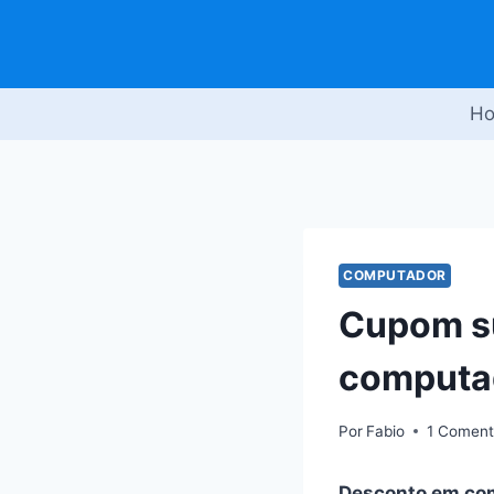
Pular
para
o
Conteúdo
H
COMPUTADOR
Cupom s
computa
Por
Fabio
1 Coment
Desconto em co