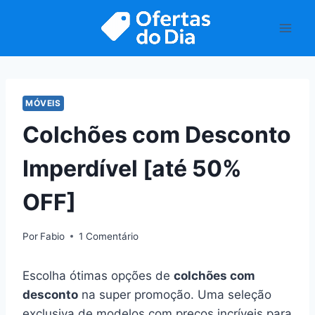
Pular
para
o
Conteúdo
MÓVEIS
Colchões com Desconto
Imperdível [até 50%
OFF]
Por
Fabio
1 Comentário
Escolha ótimas opções de
colchões com
desconto
na super promoção. Uma seleção
exclusiva de modelos com preços incríveis para