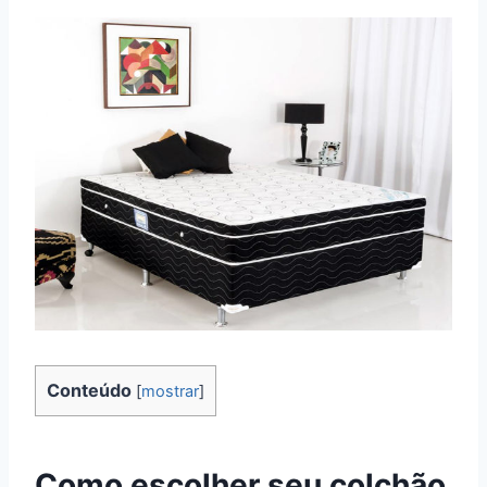
Conteúdo
[
mostrar
]
Como escolher seu colchão