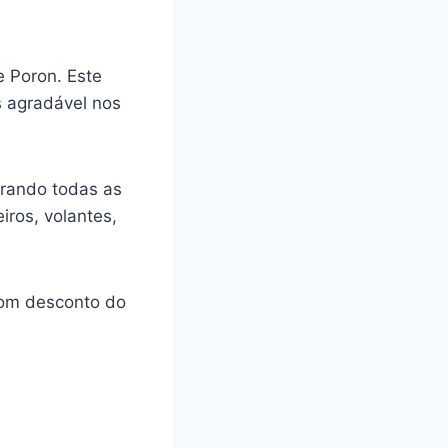
e Poron. Este
s agradável nos
orando todas as
iros, volantes,
com desconto do