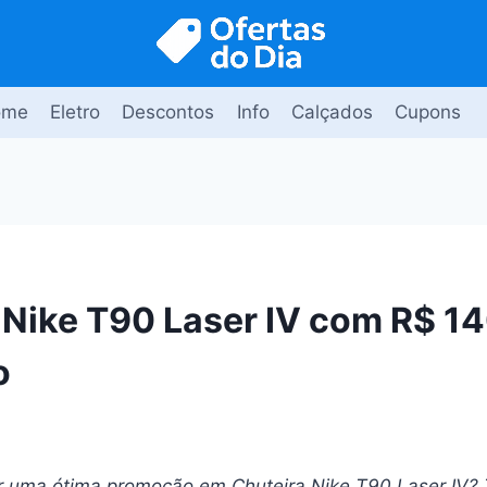
ome
Eletro
Descontos
Info
Calçados
Cupons
 Nike T90 Laser IV com R$ 1
o
ar uma ótima promoção em Chuteira Nike T90 Laser IV?