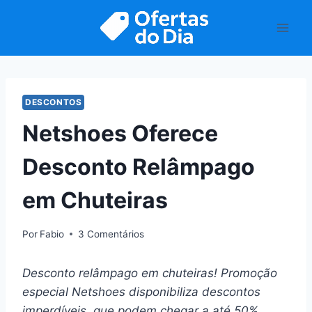
Pular
para
o
Conteúdo
DESCONTOS
Netshoes Oferece
Desconto Relâmpago
em Chuteiras
Por
Fabio
3 Comentários
Desconto relâmpago em chuteiras! Promoção
especial Netshoes disponibiliza descontos
imperdíveis, que podem chegar a até 50%.