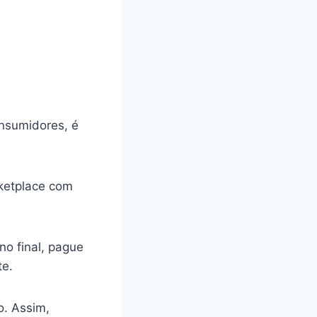
onsumidores, é
rketplace com
no final, pague
te.
o. Assim,