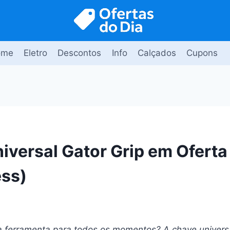
ome
Eletro
Descontos
Info
Calçados
Cupons
iversal Gator Grip em Oferta
ess)
ferramenta para todos os momentos? A chave universa