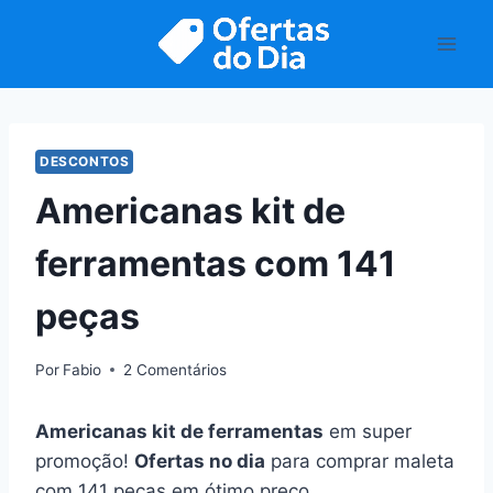
Pular
para
o
Conteúdo
DESCONTOS
Americanas kit de
ferramentas com 141
peças
Por
Fabio
2 Comentários
Americanas kit de ferramentas
em super
promoção!
Ofertas no dia
para comprar maleta
com 141 peças em ótimo preço.