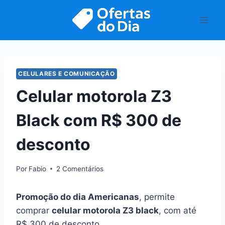
Pular
para
o
Conteúdo
CELULARES E COMUNICAÇÃO
Celular motorola Z3
Black com R$ 300 de
desconto
Por
Fabio
2 Comentários
Promoção do dia Americanas
, permite
comprar
celular motorola Z3 black
, com até
R$ 300 de desconto.