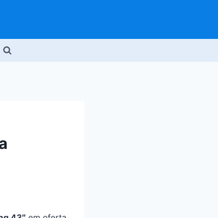
a
ng 43″
em oferta