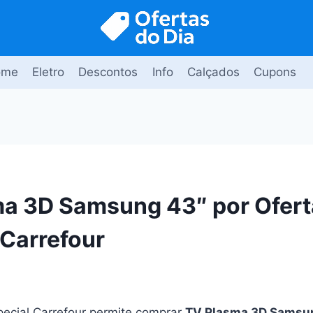
ome
Eletro
Descontos
Info
Calçados
Cupons
a 3D Samsung 43″ por Ofert
 Carrefour
ecial Carrefour permite comprar
TV Plasma 3D Samsu