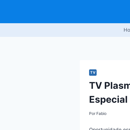
Pular
para
o
Conteúdo
H
TV
TV Plasm
Especial
Por
Fabio
Oportunidade esp