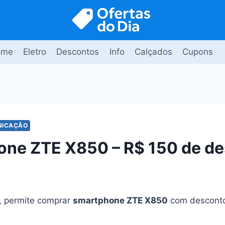
ome
Eletro
Descontos
Info
Calçados
Cupons
NICAÇÃO
ne ZTE X850 – R$ 150 de d
, permite comprar
smartphone ZTE X850
com desconto