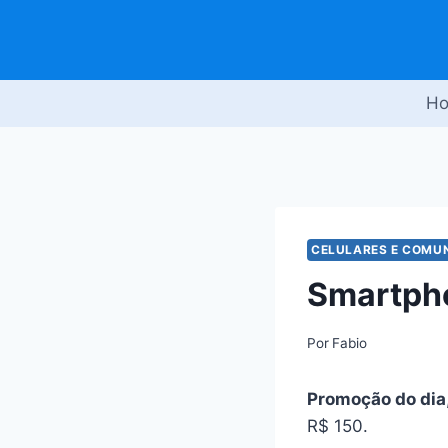
Pular
para
o
Conteúdo
H
CELULARES E COMU
Smartpho
Por
Fabio
Promoção do dia
R$ 150.