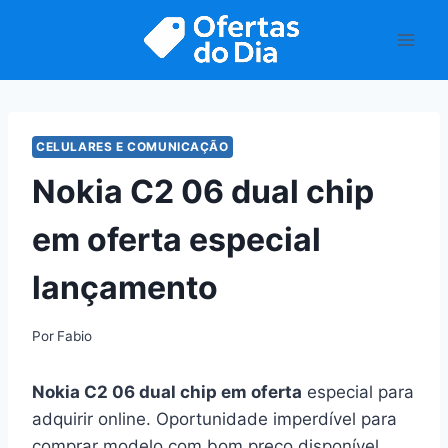
Pular
para
o
Conteúdo
CELULARES E COMUNICAÇÃO
Nokia C2 06 dual chip
em oferta especial
lançamento
Por
Fabio
Nokia C2 06 dual chip em oferta
especial para
adquirir online. Oportunidade imperdível para
comprar modelo com bom preço disponível.