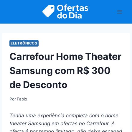
Pular
para
o
Conteúdo
ELETRÔNICOS
Carrefour Home Theater
Samsung com R$ 300
de Desconto
Por
Fabio
Tenha uma experiência completa com o home
theater Samsung em ofertas no Carrefour. A
oferta é por tempo limitado, não deixe escapar!