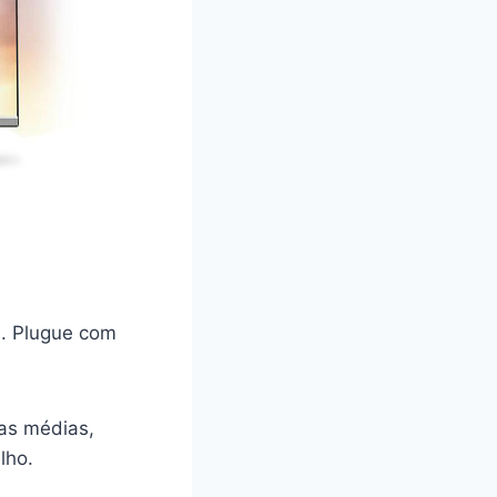
e. Plugue com
as médias,
lho.