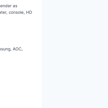
tender as
ater, console, HD
msung, AOC,