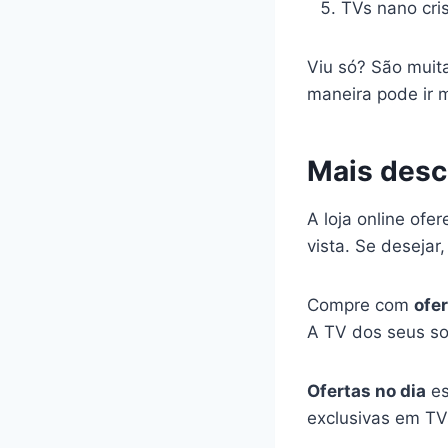
TVs nano cri
Viu só? São muita
maneira pode ir 
Mais desc
A loja online ofe
vista. Se deseja
Compre com
ofer
A TV dos seus so
Ofertas no dia
es
exclusivas em TVs