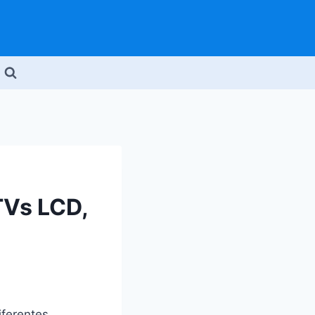
TVs LCD,
iferentes