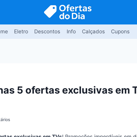
ome
Eletro
Descontos
Info
Calçados
Cupons
as 5 ofertas exclusivas em 
ários
ertas exclusivas em TVs
! Promoções imperdíveis em d