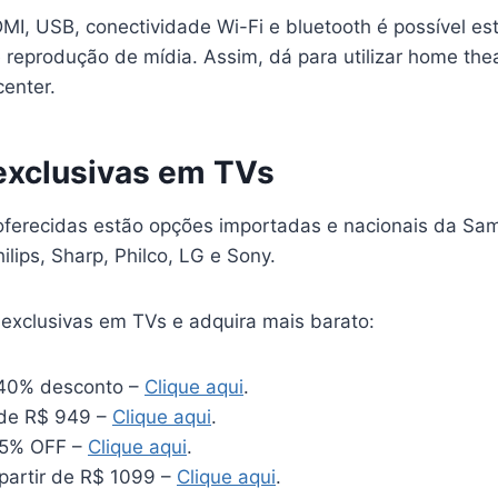
I, USB, conectividade Wi-Fi e bluetooth é possível es
 reprodução de mídia. Assim, dá para utilizar home the
center.
 exclusivas em TVs
oferecidas estão opções importadas e nacionais da Sa
lips, Sharp, Philco, LG e Sony.
 exclusivas em TVs e adquira mais barato:
 40% desconto –
Clique aqui
.
de R$ 949 –
Clique aqui
.
35% OFF –
Clique aqui
.
partir de R$ 1099 –
Clique aqui
.