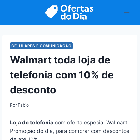
Pular
para
o
Conteúdo
CELULARES E COMUNICAÇÃO
Walmart toda loja de
telefonia com 10% de
desconto
Por
Fabio
Loja de telefonia
com oferta especial Walmart.
Promoção do dia, para comprar com descontos
de até 10%.