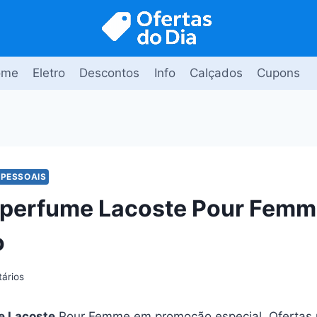
ome
Eletro
Descontos
Info
Calçados
Cupons
 PESSOAIS
 perfume Lacoste Pour Femm
o
ários
e Lacoste
Pour Femme em promoção especial. Ofertas 