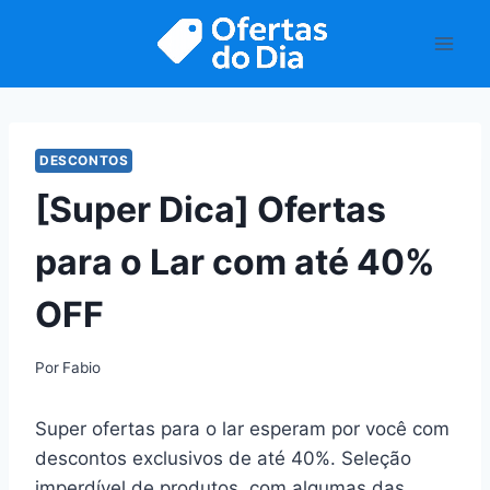
Pular
para
o
Conteúdo
DESCONTOS
[Super Dica] Ofertas
para o Lar com até 40%
OFF
Por
Fabio
Super ofertas para o lar esperam por você com
descontos exclusivos de até 40%. Seleção
imperdível de produtos, com algumas das