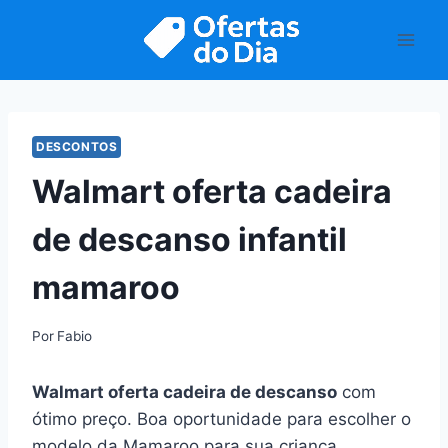
Pular
para
o
Conteúdo
DESCONTOS
Walmart oferta cadeira
de descanso infantil
mamaroo
Por
Fabio
Walmart oferta cadeira de descanso
com
ótimo preço. Boa oportunidade para escolher o
modelo da Mamaroo para sua criança.