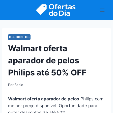
Pular
para
o
Conteúdo
DESCONTOS
Walmart oferta
aparador de pelos
Philips até 50% OFF
Por
Fabio
Walmart oferta aparador de pelos
Philips com
melhor preço disponível. Oportunidade para
obter descontos de até 50%.