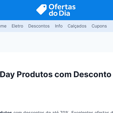
ome
Eletro
Descontos
Info
Calçados
Cupons
Day Produtos com Desconto 
odutos
com descontos de até 70%. Excelentes ofertas d