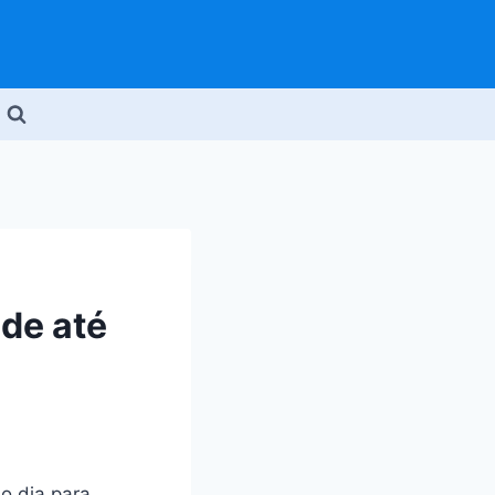
de até
o dia para