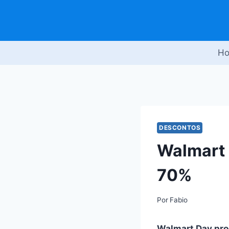
Pular
para
o
Conteúdo
H
DESCONTOS
Walmart 
70%
Por
Fabio
Walmart Day pr