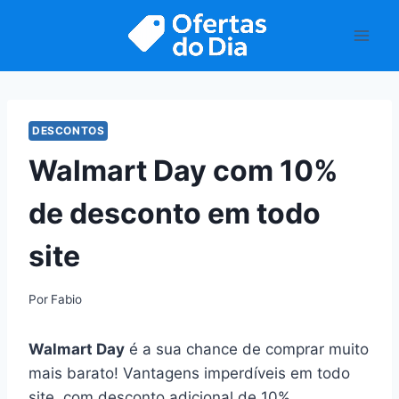
Pular
para
o
Conteúdo
DESCONTOS
Walmart Day com 10%
de desconto em todo
site
Por
Fabio
Walmart Day
é a sua chance de comprar muito
mais barato! Vantagens imperdíveis em todo
site, com desconto adicional de 10%.