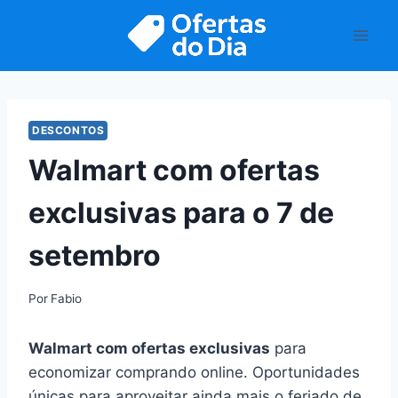
Pular
para
o
Conteúdo
DESCONTOS
Walmart com ofertas
exclusivas para o 7 de
setembro
Por
Fabio
Walmart com ofertas exclusivas
para
economizar comprando online. Oportunidades
únicas para aproveitar ainda mais o feriado de