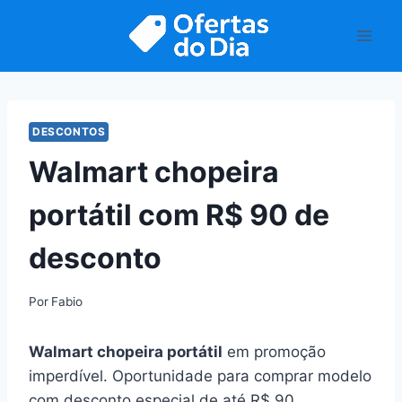
Pular
para
o
Conteúdo
DESCONTOS
Walmart chopeira
portátil com R$ 90 de
desconto
Por
Fabio
Walmart chopeira portátil
em promoção
imperdível. Oportunidade para comprar modelo
com desconto especial de até R$ 90.