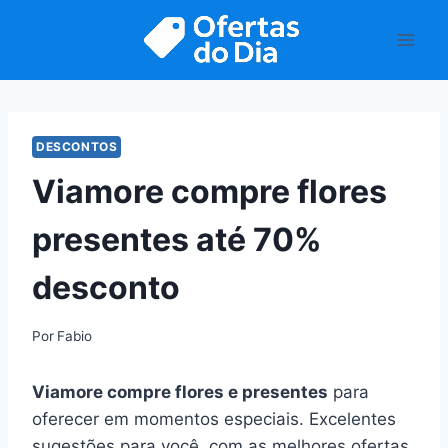
Pular
para
o
Conteúdo
DESCONTOS
Viamore compre flores
presentes até 70%
desconto
Por
Fabio
Viamore compre flores e presentes
para
oferecer em momentos especiais. Excelentes
sugestões para você, com as melhores ofertas