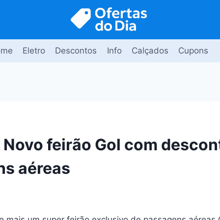
ome
Eletro
Descontos
Info
Calçados
Cupons
: Novo feirão Gol com desco
ns aéreas
ce mais um super feirão exclusivo de passagens aéreas 