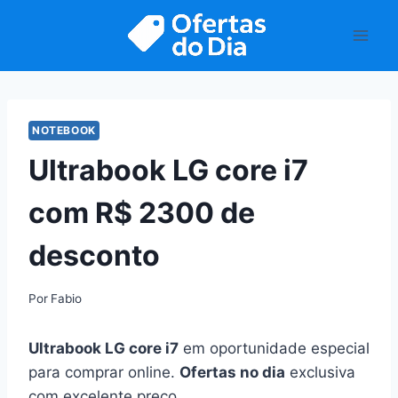
Pular
para
o
Conteúdo
NOTEBOOK
Ultrabook LG core i7
com R$ 2300 de
desconto
Por
Fabio
Ultrabook LG core i7
em oportunidade especial
para comprar online.
Ofertas no dia
exclusiva
com excelente preço.