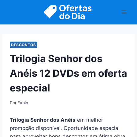
Pular
para
o
Conteúdo
DESCONTOS
Trilogia Senhor dos
Anéis 12 DVDs em oferta
especial
Por
Fabio
Trilogia Senhor dos Anéis
em melhor
promoção disponível. Oportunidade especial
para aproveitar bons descontos em ótima obra.