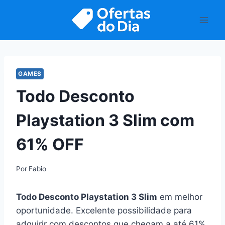
Pular
para
o
Conteúdo
GAMES
Todo Desconto
Playstation 3 Slim com
61% OFF
Por
Fabio
Todo Desconto Playstation 3 Slim
em melhor
oportunidade. Excelente possibilidade para
adquirir com descontos que chegam a até 61%.