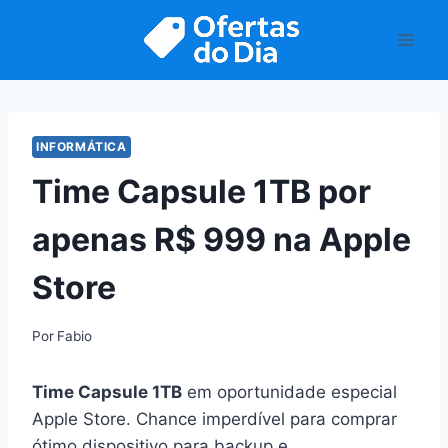
Pular
para
o
Conteúdo
INFORMÁTICA
Time Capsule 1TB por
apenas R$ 999 na Apple
Store
Por
Fabio
Time Capsule 1TB
em oportunidade especial
Apple Store. Chance imperdível para comprar
ótimo dispositivo para backup e